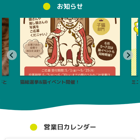
お知らせ
がと
猫総選挙&猫イベント開催！
ミ
営業日カレンダー